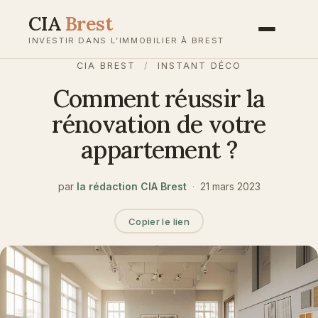
Aller
CIA
Brest
au
INVESTIR DANS L’IMMOBILIER À BREST
contenu
CIA BREST
/
INSTANT DÉCO
Comment réussir la
rénovation de votre
appartement ?
par
la rédaction CIA Brest
·
21 mars 2023
Copier le lien