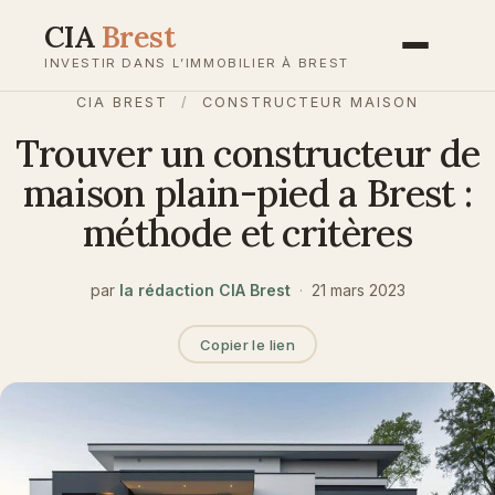
Aller
CIA
Brest
au
INVESTIR DANS L’IMMOBILIER À BREST
contenu
CIA BREST
/
CONSTRUCTEUR MAISON
Trouver un constructeur de
maison plain-pied a Brest :
méthode et critères
par
la rédaction CIA Brest
·
21 mars 2023
Copier le lien