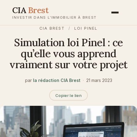
Aller
CIA
Brest
au
INVESTIR DANS L’IMMOBILIER À BREST
contenu
CIA BREST
/
LOI PINEL
Simulation loi Pinel : ce
qu’elle vous apprend
vraiment sur votre projet
par
la rédaction CIA Brest
·
21 mars 2023
Copier le lien