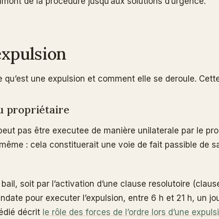
’amont de la procédure jusqu’aux solutions d’urgence.
expulsion
 ce qu’est une expulsion et comment elle se deroule. Cet
du propriétaire
 peut pas être executee de manière unilaterale par le prop
i-même : cela constituerait une voie de fait passible de 
il, soit par l’activation d’une clause resolutoire (claus
 mandate pour executer l’expulsion, entre 6 h et 21 h, un
dédié décrit
le rôle des forces de l’ordre lors d’une expuls