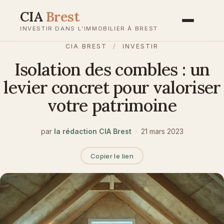
Aller
CIA
Brest
au
INVESTIR DANS L’IMMOBILIER À BREST
contenu
CIA BREST
/
INVESTIR
Isolation des combles : un
levier concret pour valoriser
votre patrimoine
par
la rédaction CIA Brest
·
21 mars 2023
Copier le lien