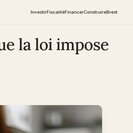
Investir
Fiscalité
Financer
Construire
Brest
ue la loi impose