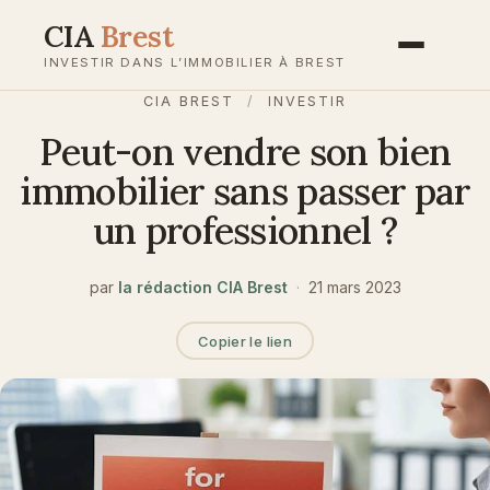
Aller
CIA
Brest
au
INVESTIR DANS L’IMMOBILIER À BREST
contenu
CIA BREST
/
INVESTIR
Peut-on vendre son bien
immobilier sans passer par
un professionnel ?
par
la rédaction CIA Brest
·
21 mars 2023
Copier le lien