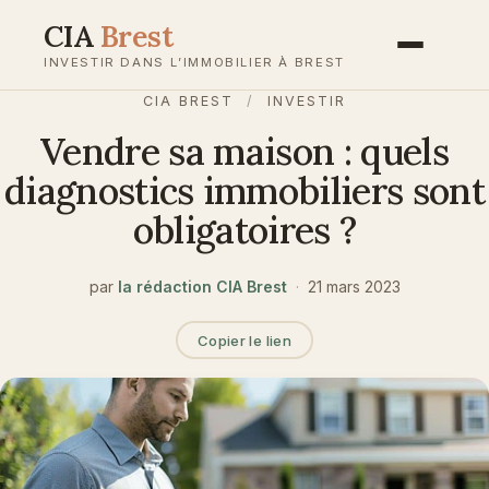
Aller
CIA
Brest
au
INVESTIR DANS L’IMMOBILIER À BREST
contenu
CIA BREST
/
INVESTIR
Vendre sa maison : quels
diagnostics immobiliers sont
obligatoires ?
par
la rédaction CIA Brest
·
21 mars 2023
Copier le lien