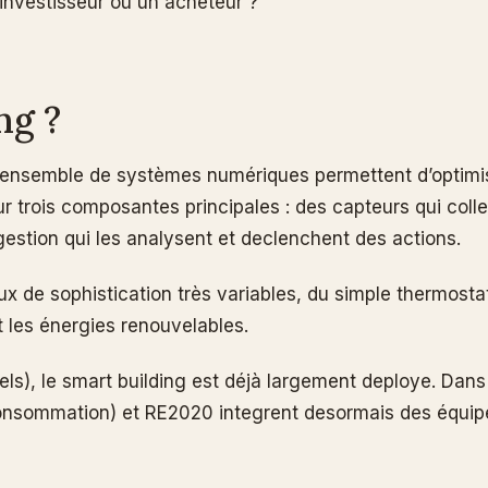
 investisseur ou un acheteur ?
ng ?
ensemble de systèmes numériques permettent d’optimiser 
r trois composantes principales : des capteurs qui coll
stion qui les analysent et declenchent des actions.
aux de sophistication très variables, du simple thermost
et les énergies renouvelables.
s), le smart building est déjà largement deploye. Dans l
nsommation) et RE2020 integrent desormais des équip