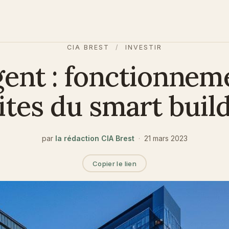
CIA BREST
/
INVESTIR
gent : fonctionnem
ites du smart buil
par
la rédaction CIA Brest
·
21 mars 2023
Copier le lien