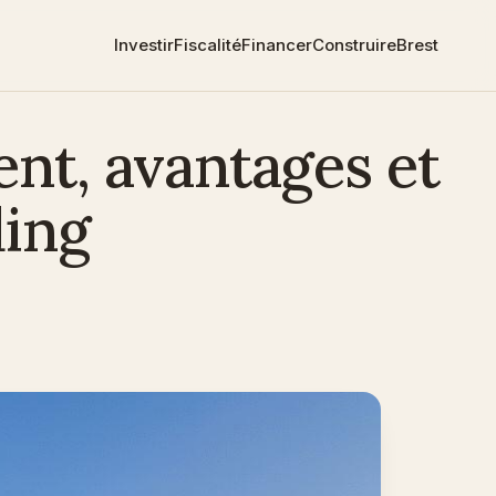
Investir
Fiscalité
Financer
Construire
Brest
ent, avantages et
ding