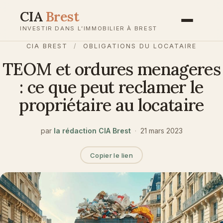
Aller
CIA
Brest
au
INVESTIR DANS L’IMMOBILIER À BREST
contenu
CIA BREST
/
OBLIGATIONS DU LOCATAIRE
TEOM et ordures menageres
: ce que peut reclamer le
propriétaire au locataire
par
la rédaction CIA Brest
·
21 mars 2023
Copier le lien