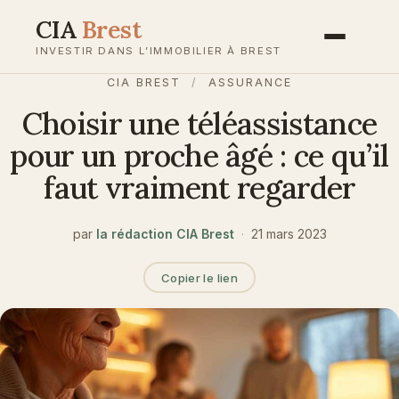
Aller
CIA
Brest
au
INVESTIR DANS L’IMMOBILIER À BREST
contenu
CIA BREST
/
ASSURANCE
Choisir une téléassistance
pour un proche âgé : ce qu’il
faut vraiment regarder
par
la rédaction CIA Brest
·
21 mars 2023
Copier le lien