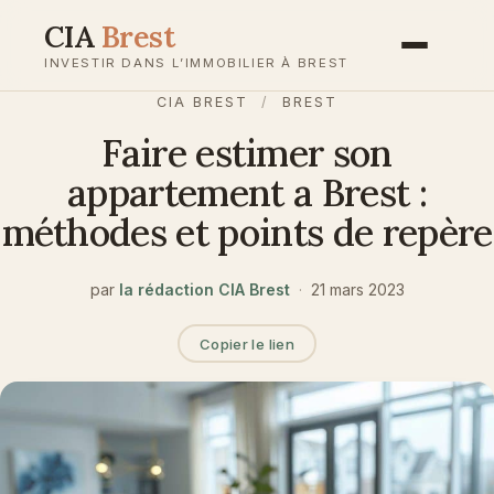
Aller
CIA
Brest
au
INVESTIR DANS L’IMMOBILIER À BREST
contenu
CIA BREST
/
BREST
Faire estimer son
appartement a Brest :
méthodes et points de repère
par
la rédaction CIA Brest
·
21 mars 2023
Copier le lien