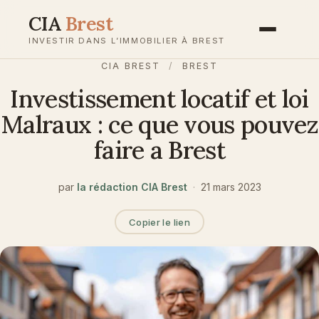
Aller
CIA
Brest
au
INVESTIR DANS L’IMMOBILIER À BREST
contenu
CIA BREST
/
BREST
Investissement locatif et loi
Malraux : ce que vous pouvez
faire a Brest
par
la rédaction CIA Brest
·
21 mars 2023
Copier le lien